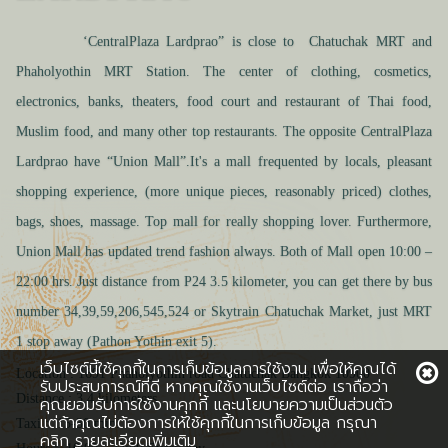
‘CentralPlaza Lardprao” is close to Chatuchak MRT and
Phaholyothin MRT Station. The center of clothing, cosmetics,
electronics, banks,
theaters,
food
court and
restaurant of Thai food,
Muslim food,
and
many other top restaurants. The opposite CentralPlaza
Lardprao have “
Union Mall
”.It's a mall frequented by locals, pleasant
shopping experience, (more unique pieces, reasonably priced) clothes,
bags, shoes, massage. Top mall for really shopping lover. Furthermore,
Union Mall has updated trend fashion always. Both of Mall open 10:00 –
22:00 hrs. Just distance from P24 3.5 kilometer, you can get there by bus
number 34,39,59,206,545,524 or Skytrain
Chatuchak Market, just MRT
1 stop away (Pathon Yothin exit 5).
เว็บไซต์นี้ใช้คุกกี้ในการเก็บข้อมูลการใช้งาน เพื่อให้คุณได้
Location : 1691 Phaholyothin road Chatuchak Bangkok 10900
รับประสบการณ์ที่ดี หากคุณใช้งานเว็บไซต์ต่อ เราถือว่า
Distance : 3.4 kilometers
คุณยอมรับการใช้งานคุกกี้ และนโยบายความเป็นส่วนตัว
แต่ถ้าคุณไม่ต้องการให้ใช้คุกกี้ในการเก็บข้อมูล กรุณา
Taxi : 15-30 min.
คลิก
รายละเอียดเพิ่มเติม