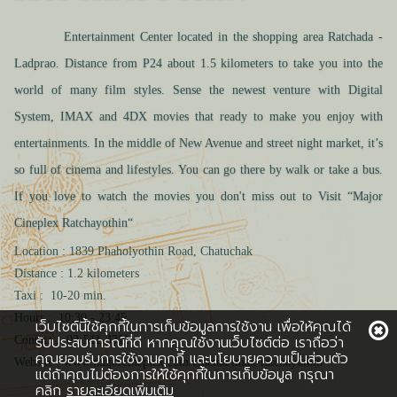
Entertainment Center located in the shopping area Ratchada -
Ladprao. Distance from P24 about 1.5 kilometers to take you into the
world of many film styles.
Sense
the newest venture with Digital
System, IMAX and 4DX movies that ready to make you enjoy with
entertainments. In the middle of New Avenue and street night market, it’s
so full of cinema and lifestyles. You can go
there by walk or take a bus.
If you love to watch the movies
you don't miss out to Visit “Major
Cineplex Ratchayothin“
Location :
1839 Phaholyothin Road, Chatuchak
Distance : 1.2 kilometers
Taxi : 10-20 min.
Hours : 10:30 - 23:45
เว็บไซต์นี้ใช้คุกกี้ในการเก็บข้อมูลการใช้งาน เพื่อให้คุณได้
รับประสบการณ์ที่ดี หากคุณใช้งานเว็บไซต์ต่อ เราถือว่า
Contact : 02-511-3311
คุณยอมรับการใช้งานคุกกี้ และนโยบายความเป็นส่วนตัว
Website : www.majorcineplex.com/cinema/imax-ratchayothin
แต่ถ้าคุณไม่ต้องการให้ใช้คุกกี้ในการเก็บข้อมูล กรุณา
คลิก
รายละเอียดเพิ่มเติม